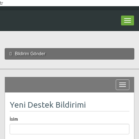
tr
GIRIŞ
0
Togg
navi
Bildirim Gönder
Toggle
navigat
Yeni Destek Bildirimi
İsim