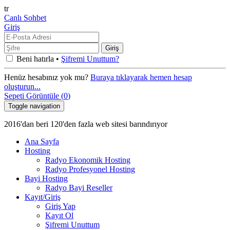
tr
Canlı Sohbet
Giriş
Beni hatırla •
Şifremi Unuttum?
Henüz hesabınız yok mu?
Buraya tıklayarak hemen hesap
oluşturun...
Sepeti Görüntüle (
0
)
Toggle navigation
2016'dan beri 120'den fazla web sitesi barındırıyor
Ana Sayfa
Hosting
Radyo Ekonomik Hosting
Radyo Profesyonel Hosting
Bayi Hosting
Radyo Bayi Reseller
Kayıt/Giriş
Giriş Yap
Kayıt Ol
Şifremi Unuttum