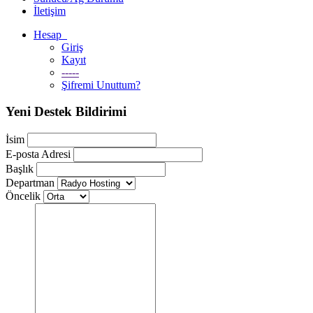
İletişim
Hesap
Giriş
Kayıt
-----
Şifremi Unuttum?
Yeni Destek Bildirimi
İsim
E-posta Adresi
Başlık
Departman
Öncelik