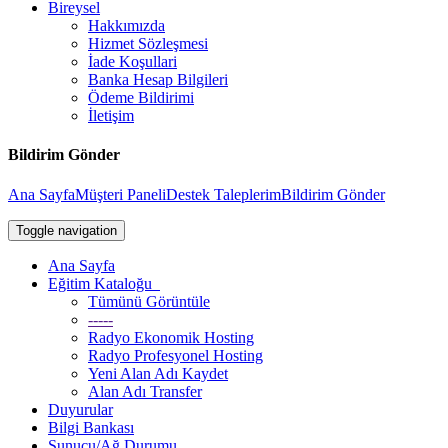
Bireysel
Hakkımızda
Hizmet Sözleşmesi
İade Koşullari
Banka Hesap Bilgileri
Ödeme Bildirimi
İletişim
Bildirim Gönder
Ana Sayfa
Müşteri Paneli
Destek Taleplerim
Bildirim Gönder
Toggle navigation
Ana Sayfa
Eğitim Kataloğu
Tümünü Görüntüle
-----
Radyo Ekonomik Hosting
Radyo Profesyonel Hosting
Yeni Alan Adı Kaydet
Alan Adı Transfer
Duyurular
Bilgi Bankası
Sunucu/Ağ Durumu