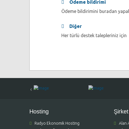
Ödeme bildirimi
Ödeme bildirimini buradan yapabi
Diğer
Her türlü destek talepleriniz için
‹
Hosting
Şirket
Radyo Ekonomik Hosting
Alan 