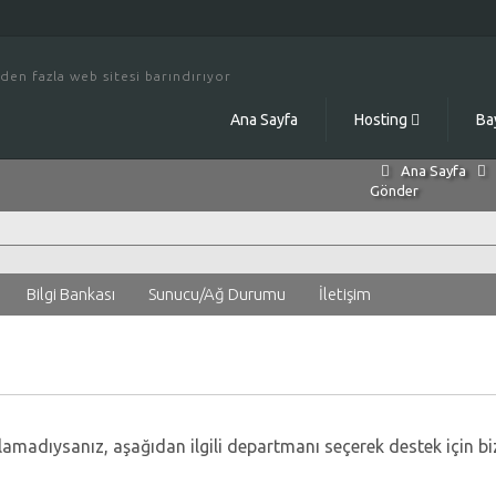
den fazla web sitesi barındırıyor
Ana Sayfa
Hosting
Ba
Ana Sayfa
Gönder
Bilgi Bankası
Sunucu/Ağ Durumu
İletişim
i
madıysanız, aşağıdan ilgili departmanı seçerek destek için bizl