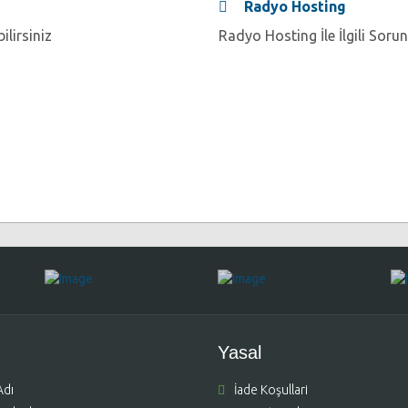
Radyo Hosting
lirsiniz
Radyo Hosting İle İlgili Sorunl
Yasal
Adı
İade Koşullari