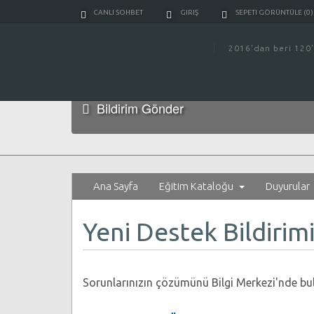
CANLI SOHBET
GIRIŞ
SEPETI GÖRÜNTÜLE (
0
)
2016'dan beri 120'
Bildirim Gönder
Ana Sayfa
Eğitim Kataloğu
Duyurular
Yeni Destek Bildirim
Sorunlarınızın çözümünü Bilgi Merkezi'nde bula